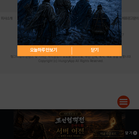
로그인
PC버전
전체앱
|
|
|
|
|
회사소개
이용약관
개인정보 처리방침
청소년 보호정책
불법촬영물 신고센터
제휴광고문의
사업자등록번호:119-86-61101 (주)스마트나우 대표이사:송현두
주소: 서울시 금천구 가산디지털1로 171 연락처:063-284-8635 팩스:02-6265-0377
청소년보호책임자:김동욱
desk@hungryapp.co.kr
등록번호:서울아02322 | 등록일자:2016년4월25일
발행인:(주)스마트나우 송현두 | 편집인:김동욱
오늘하루 안보기
닫기
헝그리앱의 콘텐츠 및 기사는 저작권법의 보호를 받으므로, 무단 전재, 복사, 배포 등을 금합니다.
Copyright (c) HungryApp All Rights Reserved.