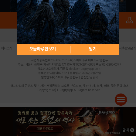
로그인
PC버전
전체앱
|
|
|
|
|
오늘하루 안보기
닫기
회사소개
이용약관
개인정보 처리방침
청소년 보호정책
불법촬영물 신고센터
제휴광고문의
사업자등록번호:119-86-61101 (주)스마트나우 대표이사:송현두
주소: 서울시 금천구 가산디지털1로 171 연락처:063-284-8635 팩스:02-6265-0377
청소년보호책임자:김동욱
desk@hungryapp.co.kr
등록번호:서울아02322 | 등록일자:2016년4월25일
발행인:(주)스마트나우 송현두 | 편집인:김동욱
헝그리앱의 콘텐츠 및 기사는 저작권법의 보호를 받으므로, 무단 전재, 복사, 배포 등을 금합니다.
Copyright (c) HungryApp All Rights Reserved.