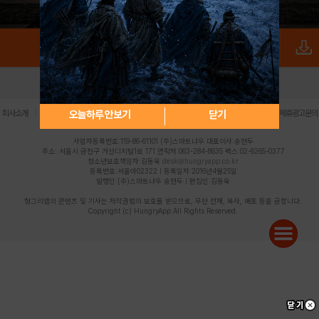
로그인
PC버전
전체앱
|
|
|
|
|
오늘하루 안보기
닫기
회사소개
이용약관
개인정보 처리방침
청소년 보호정책
불법촬영물 신고센터
제휴광고문의
사업자등록번호:119-86-61101 (주)스마트나우 대표이사:송현두
주소: 서울시 금천구 가산디지털1로 171 연락처:063-284-8635 팩스:02-6265-0377
청소년보호책임자:김동욱
desk@hungryapp.co.kr
등록번호:서울아02322 | 등록일자:2016년4월25일
발행인:(주)스마트나우 송현두 | 편집인:김동욱
헝그리앱의 콘텐츠 및 기사는 저작권법의 보호를 받으므로, 무단 전재, 복사, 배포 등을 금합니다.
Copyright (c) HungryApp All Rights Reserved.