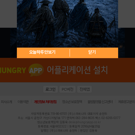
아이디 / 비밀번호 찾기
회원가입
오늘하루 안보기
닫기
로그인
PC버전
전체앱
|
|
|
|
|
회사소개
이용약관
개인정보 처리방침
청소년 보호정책
불법촬영물 신고센터
제휴광고문의
사업자등록번호:119-86-61101 (주)스마트나우 대표이사:송현두
주소: 서울시 금천구 가산디지털1로 171 연락처:063-284-8635 팩스:02-6265-0377
청소년보호책임자:김동욱
desk@hungryapp.co.kr
등록번호:서울아02322 | 등록일자:2016년4월25일
발행인:(주)스마트나우 송현두 | 편집인:김동욱