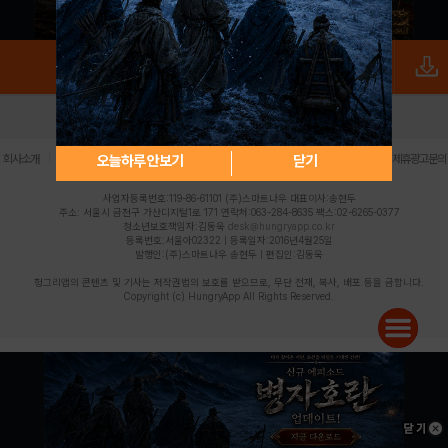
로그인
PC버전
전체앱
|
|
|
|
|
오늘하루 안보기
닫기
회사소개
이용약관
개인정보 처리방침
청소년 보호정책
불법촬영물 신고센터
제휴광고문의
사업자등록번호:119-86-61101 (주)스마트나우 대표이사:송현두
주소: 서울시 금천구 가산디지털1로 171 연락처:063-284-8635 팩스:02-6265-0377
청소년보호책임자:김동욱
desk@hungryapp.co.kr
등록번호:서울아02322 | 등록일자:2016년4월25일
발행인:(주)스마트나우 송현두 | 편집인:김동욱
헝그리앱의 콘텐츠 및 기사는 저작권법의 보호를 받으므로, 무단 전재, 복사, 배포 등을 금합니다.
Copyright (c) HungryApp All Rights Reserved.