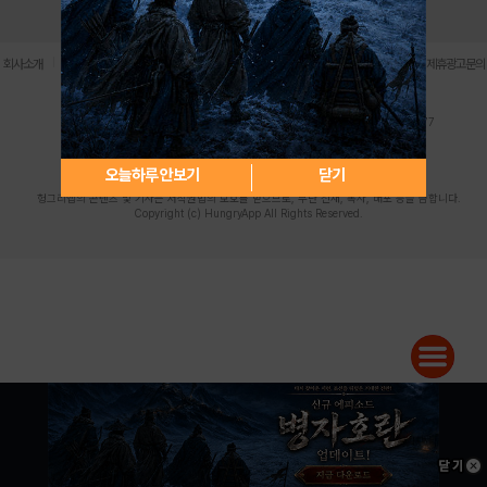
로그인
PC버전
전체앱
|
|
|
|
|
회사소개
이용약관
개인정보 처리방침
청소년 보호정책
불법촬영물 신고센터
제휴광고문의
사업자등록번호:119-86-61101 (주)스마트나우 대표이사:송현두
주소: 서울시 금천구 가산디지털1로 171 연락처:063-284-8635 팩스:02-6265-0377
청소년보호책임자:김동욱
desk@hungryapp.co.kr
등록번호:서울아02322 | 등록일자:2016년4월25일
발행인:(주)스마트나우 송현두 | 편집인:김동욱
오늘하루 안보기
닫기
헝그리앱의 콘텐츠 및 기사는 저작권법의 보호를 받으므로, 무단 전재, 복사, 배포 등을 금합니다.
Copyright (c) HungryApp All Rights Reserved.