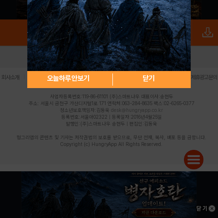
로그인
PC버전
전체앱
|
|
|
|
|
오늘하루 안보기
닫기
회사소개
이용약관
개인정보 처리방침
청소년 보호정책
불법촬영물 신고센터
제휴광고문의
사업자등록번호:119-86-61101 (주)스마트나우 대표이사:송현두
주소: 서울시 금천구 가산디지털1로 171 연락처:063-284-8635 팩스:02-6265-0377
청소년보호책임자:김동욱
desk@hungryapp.co.kr
등록번호:서울아02322 | 등록일자:2016년4월25일
발행인:(주)스마트나우 송현두 | 편집인:김동욱
헝그리앱의 콘텐츠 및 기사는 저작권법의 보호를 받으므로, 무단 전재, 복사, 배포 등을 금합니다.
Copyright (c) HungryApp All Rights Reserved.