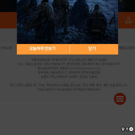
로그인
PC버전
전체앱
|
|
|
|
|
오늘하루 안보기
닫기
회사소개
이용약관
개인정보 처리방침
청소년 보호정책
불법촬영물 신고센터
제휴광고문의
사업자등록번호:119-86-61101 (주)스마트나우 대표이사:송현두
주소: 서울시 금천구 가산디지털1로 171 연락처:063-284-8635 팩스:02-6265-0377
청소년보호책임자:김동욱
desk@hungryapp.co.kr
등록번호:서울아02322 | 등록일자:2016년4월25일
발행인:(주)스마트나우 송현두 | 편집인:김동욱
헝그리앱의 콘텐츠 및 기사는 저작권법의 보호를 받으므로, 무단 전재, 복사, 배포 등을 금합니다.
Copyright (c) HungryApp All Rights Reserved.