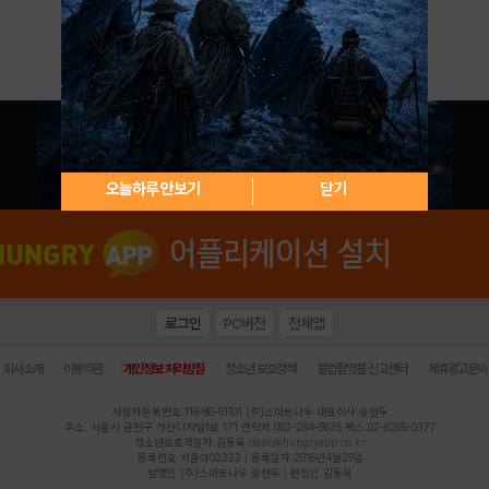
아이디 / 비밀번호 찾기
회원가입
오늘하루 안보기
닫기
로그인
PC버전
전체앱
|
|
|
|
|
회사소개
이용약관
개인정보 처리방침
청소년 보호정책
불법촬영물 신고센터
제휴광고문의
사업자등록번호:119-86-61101 (주)스마트나우 대표이사:송현두
주소: 서울시 금천구 가산디지털1로 171 연락처:063-284-8635 팩스:02-6265-0377
청소년보호책임자:김동욱
desk@hungryapp.co.kr
등록번호:서울아02322 | 등록일자:2016년4월25일
발행인:(주)스마트나우 송현두 | 편집인:김동욱