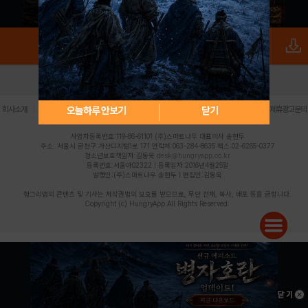
로그인
PC버전
전체앱
|
|
|
|
|
오늘하루 안보기
닫기
회사소개
이용약관
개인정보 처리방침
청소년 보호정책
불법촬영물 신고센터
제휴광고문의
사업자등록번호:119-86-61101 (주)스마트나우 대표이사:송현두
주소: 서울시 금천구 가산디지털1로 171 연락처:063-284-8635 팩스:02-6265-0377
청소년보호책임자:김동욱
desk@hungryapp.co.kr
등록번호:서울아02322 | 등록일자:2016년4월25일
발행인:(주)스마트나우 송현두 | 편집인:김동욱
헝그리앱의 콘텐츠 및 기사는 저작권법의 보호를 받으므로, 무단 전재, 복사, 배포 등을 금합니다.
Copyright (c) HungryApp All Rights Reserved.