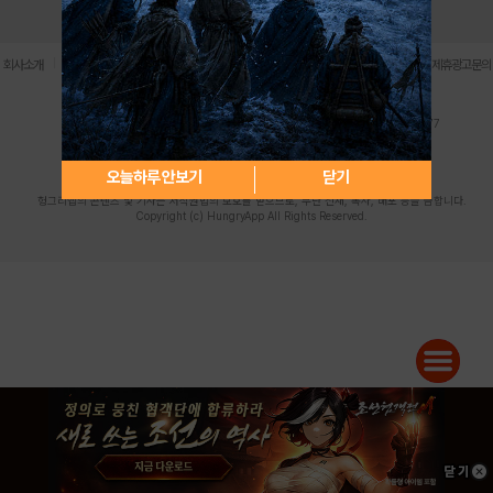
로그인
PC버전
전체앱
|
|
|
|
|
회사소개
이용약관
개인정보 처리방침
청소년 보호정책
불법촬영물 신고센터
제휴광고문의
사업자등록번호:119-86-61101 (주)스마트나우 대표이사:송현두
주소: 서울시 금천구 가산디지털1로 171 연락처:063-284-8635 팩스:02-6265-0377
청소년보호책임자:김동욱
desk@hungryapp.co.kr
등록번호:서울아02322 | 등록일자:2016년4월25일
발행인:(주)스마트나우 송현두 | 편집인:김동욱
오늘하루 안보기
닫기
헝그리앱의 콘텐츠 및 기사는 저작권법의 보호를 받으므로, 무단 전재, 복사, 배포 등을 금합니다.
Copyright (c) HungryApp All Rights Reserved.