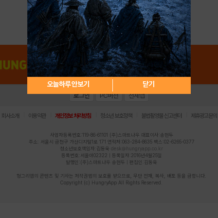
아이디 / 비밀번호 찾기
회원가입
오늘하루 안보기
닫기
로그인
PC버전
전체앱
|
|
|
|
|
회사소개
이용약관
개인정보 처리방침
청소년 보호정책
불법촬영물 신고센터
제휴광고문의
사업자등록번호:119-86-61101 (주)스마트나우 대표이사:송현두
주소: 서울시 금천구 가산디지털1로 171 연락처:063-284-8635 팩스:02-6265-0377
청소년보호책임자:김동욱
desk@hungryapp.co.kr
등록번호:서울아02322 | 등록일자:2016년4월25일
발행인:(주)스마트나우 송현두 | 편집인:김동욱
헝그리앱의 콘텐츠 및 기사는 저작권법의 보호를 받으므로, 무단 전재, 복사, 배포 등을 금합니다.
Copyright (c) HungryApp All Rights Reserved.