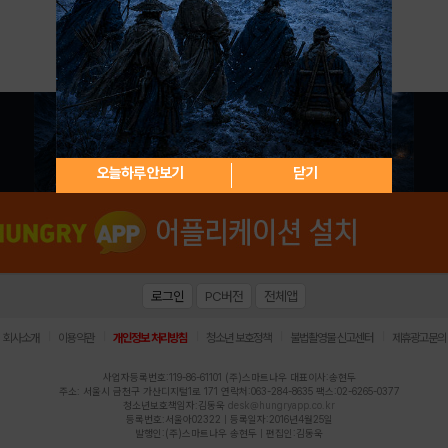
아이디 / 비밀번호 찾기
회원가입
오늘하루 안보기
닫기
로그인
PC버전
전체앱
|
|
|
|
|
회사소개
이용약관
개인정보 처리방침
청소년 보호정책
불법촬영물 신고센터
제휴광고문의
사업자등록번호:119-86-61101 (주)스마트나우 대표이사:송현두
주소: 서울시 금천구 가산디지털1로 171 연락처:063-284-8635 팩스:02-6265-0377
청소년보호책임자:김동욱
desk@hungryapp.co.kr
등록번호:서울아02322 | 등록일자:2016년4월25일
발행인:(주)스마트나우 송현두 | 편집인:김동욱