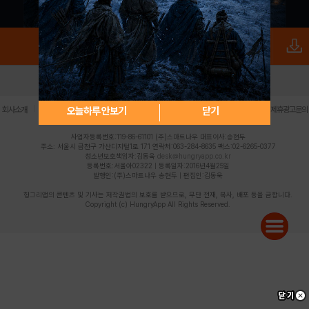
로그인
PC버전
전체앱
|
|
|
|
|
오늘하루 안보기
닫기
회사소개
이용약관
개인정보 처리방침
청소년 보호정책
불법촬영물 신고센터
제휴광고문의
사업자등록번호:119-86-61101 (주)스마트나우 대표이사:송현두
주소: 서울시 금천구 가산디지털1로 171 연락처:063-284-8635 팩스:02-6265-0377
청소년보호책임자:김동욱
desk@hungryapp.co.kr
등록번호:서울아02322 | 등록일자:2016년4월25일
발행인:(주)스마트나우 송현두 | 편집인:김동욱
헝그리앱의 콘텐츠 및 기사는 저작권법의 보호를 받으므로, 무단 전재, 복사, 배포 등을 금합니다.
Copyright (c) HungryApp All Rights Reserved.