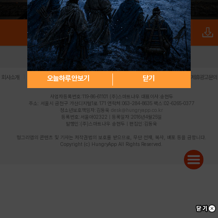
로그인
PC버전
전체앱
|
|
|
|
|
오늘하루 안보기
닫기
회사소개
이용약관
개인정보 처리방침
청소년 보호정책
불법촬영물 신고센터
제휴광고문의
사업자등록번호:119-86-61101 (주)스마트나우 대표이사:송현두
주소: 서울시 금천구 가산디지털1로 171 연락처:063-284-8635 팩스:02-6265-0377
청소년보호책임자:김동욱
desk@hungryapp.co.kr
등록번호:서울아02322 | 등록일자:2016년4월25일
발행인:(주)스마트나우 송현두 | 편집인:김동욱
헝그리앱의 콘텐츠 및 기사는 저작권법의 보호를 받으므로, 무단 전재, 복사, 배포 등을 금합니다.
Copyright (c) HungryApp All Rights Reserved.