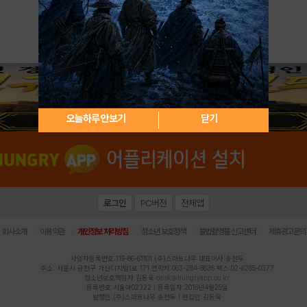
아이디 / 비밀번호 찾기
회원가입
오늘하루 안보기
닫기
로그인
PC버전
전체앱
|
|
|
|
|
회사소개
이용약관
개인정보 처리방침
청소년 보호정책
불법촬영물 신고센터
제휴광고문의
사업자등록번호:119-86-61101 (주)스마트나우 대표이사:송현두
주소: 서울시 금천구 가산디지털1로 171 연락처:063-284-8635 팩스:02-6265-0377
청소년보호책임자:김동욱
desk@hungryapp.co.kr
등록번호:서울아02322 | 등록일자:2016년4월25일
발행인:(주)스마트나우 송현두 | 편집인:김동욱