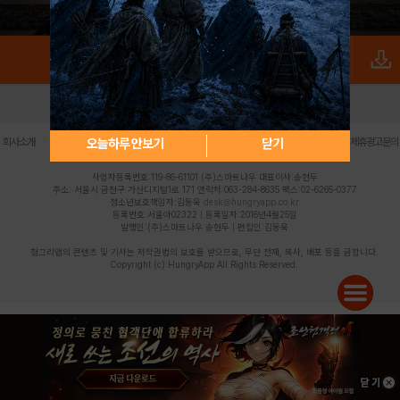
로그인
PC버전
전체앱
|
|
|
|
|
오늘하루 안보기
닫기
회사소개
이용약관
개인정보 처리방침
청소년 보호정책
불법촬영물 신고센터
제휴광고문의
사업자등록번호:119-86-61101 (주)스마트나우 대표이사:송현두
주소: 서울시 금천구 가산디지털1로 171 연락처:063-284-8635 팩스:02-6265-0377
청소년보호책임자:김동욱
desk@hungryapp.co.kr
등록번호:서울아02322 | 등록일자:2016년4월25일
발행인:(주)스마트나우 송현두 | 편집인:김동욱
헝그리앱의 콘텐츠 및 기사는 저작권법의 보호를 받으므로, 무단 전재, 복사, 배포 등을 금합니다.
Copyright (c) HungryApp All Rights Reserved.