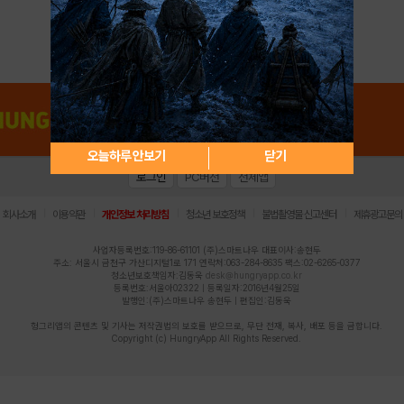
아이디 / 비밀번호 찾기
회원가입
오늘하루 안보기
닫기
로그인
PC버전
전체앱
|
|
|
|
|
회사소개
이용약관
개인정보 처리방침
청소년 보호정책
불법촬영물 신고센터
제휴광고문의
사업자등록번호:119-86-61101 (주)스마트나우 대표이사:송현두
주소: 서울시 금천구 가산디지털1로 171 연락처:063-284-8635 팩스:02-6265-0377
청소년보호책임자:김동욱
desk@hungryapp.co.kr
등록번호:서울아02322 | 등록일자:2016년4월25일
발행인:(주)스마트나우 송현두 | 편집인:김동욱
헝그리앱의 콘텐츠 및 기사는 저작권법의 보호를 받으므로, 무단 전재, 복사, 배포 등을 금합니다.
Copyright (c) HungryApp All Rights Reserved.