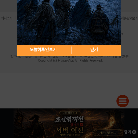
로그인
PC버전
전체앱
|
|
|
|
|
회사소개
이용약관
개인정보 처리방침
청소년 보호정책
불법촬영물 신고센터
제휴광고문의
사업자등록번호:119-86-61101 (주)스마트나우 대표이사:송현두
주소: 서울시 금천구 가산디지털1로 171 연락처:063-284-8635 팩스:02-6265-0377
청소년보호책임자:김동욱
desk@hungryapp.co.kr
등록번호:서울아02322 | 등록일자:2016년4월25일
발행인:(주)스마트나우 송현두 | 편집인:김동욱
오늘하루 안보기
닫기
헝그리앱의 콘텐츠 및 기사는 저작권법의 보호를 받으므로, 무단 전재, 복사, 배포 등을 금합니다.
Copyright (c) HungryApp All Rights Reserved.