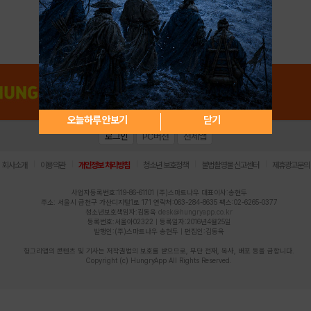
아이디 / 비밀번호 찾기
회원가입
오늘하루 안보기
닫기
로그인
PC버전
전체앱
|
|
|
|
|
회사소개
이용약관
개인정보 처리방침
청소년 보호정책
불법촬영물 신고센터
제휴광고문의
사업자등록번호:119-86-61101 (주)스마트나우 대표이사:송현두
주소: 서울시 금천구 가산디지털1로 171 연락처:063-284-8635 팩스:02-6265-0377
청소년보호책임자:김동욱
desk@hungryapp.co.kr
등록번호:서울아02322 | 등록일자:2016년4월25일
발행인:(주)스마트나우 송현두 | 편집인:김동욱
헝그리앱의 콘텐츠 및 기사는 저작권법의 보호를 받으므로, 무단 전재, 복사, 배포 등을 금합니다.
Copyright (c) HungryApp All Rights Reserved.