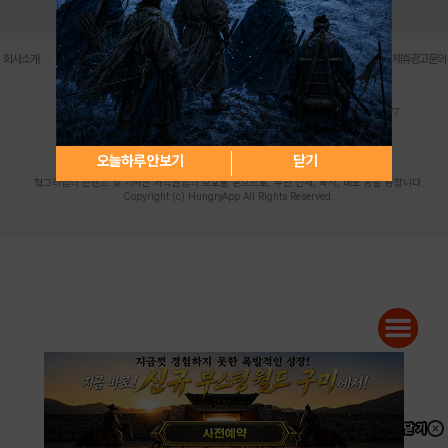
로그인
PC버전
전체앱
|
|
|
|
|
회사소개
이용약관
개인정보 처리방침
청소년 보호정책
불법촬영물 신고센터
제휴광고문의
사업자등록번호:119-86-61101 (주)스마트나우 대표이사:송현두
주소: 서울시 금천구 가산디지털1로 171 연락처:063-284-8635 팩스:02-6265-0377
청소년보호책임자:김동욱
desk@hungryapp.co.kr
등록번호:서울아02322 | 등록일자:2016년4월25일
발행인:(주)스마트나우 송현두 | 편집인:김동욱
오늘하루 안보기
닫기
헝그리앱의 콘텐츠 및 기사는 저작권법의 보호를 받으므로, 무단 전재, 복사, 배포 등을 금합니다.
Copyright (c) HungryApp All Rights Reserved.