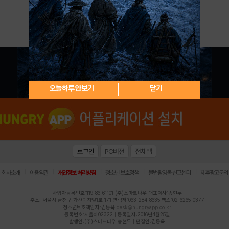
아이디 / 비밀번호 찾기
회원가입
오늘하루 안보기
닫기
로그인
PC버전
전체앱
|
|
|
|
|
회사소개
이용약관
개인정보 처리방침
청소년 보호정책
불법촬영물 신고센터
제휴광고문의
사업자등록번호:119-86-61101 (주)스마트나우 대표이사:송현두
주소: 서울시 금천구 가산디지털1로 171 연락처:063-284-8635 팩스:02-6265-0377
청소년보호책임자:김동욱
desk@hungryapp.co.kr
등록번호:서울아02322 | 등록일자:2016년4월25일
발행인:(주)스마트나우 송현두 | 편집인:김동욱