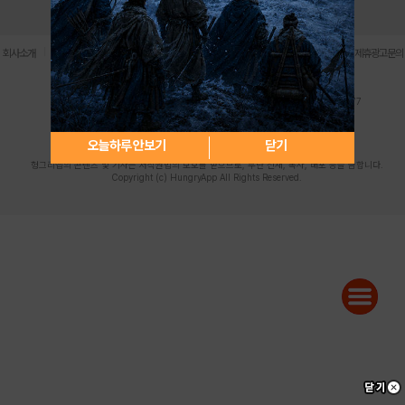
로그인
PC버전
전체앱
|
|
|
|
|
회사소개
이용약관
개인정보 처리방침
청소년 보호정책
불법촬영물 신고센터
제휴광고문의
사업자등록번호:119-86-61101 (주)스마트나우 대표이사:송현두
주소: 서울시 금천구 가산디지털1로 171 연락처:063-284-8635 팩스:02-6265-0377
청소년보호책임자:김동욱
desk@hungryapp.co.kr
등록번호:서울아02322 | 등록일자:2016년4월25일
발행인:(주)스마트나우 송현두 | 편집인:김동욱
오늘하루 안보기
닫기
헝그리앱의 콘텐츠 및 기사는 저작권법의 보호를 받으므로, 무단 전재, 복사, 배포 등을 금합니다.
Copyright (c) HungryApp All Rights Reserved.