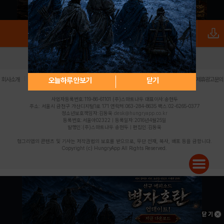
로그인
PC버전
전체앱
|
|
|
|
|
오늘하루 안보기
닫기
회사소개
이용약관
개인정보 처리방침
청소년 보호정책
불법촬영물 신고센터
제휴광고문의
사업자등록번호:119-86-61101 (주)스마트나우 대표이사:송현두
주소: 서울시 금천구 가산디지털1로 171 연락처:063-284-8635 팩스:02-6265-0377
청소년보호책임자:김동욱
desk@hungryapp.co.kr
등록번호:서울아02322 | 등록일자:2016년4월25일
발행인:(주)스마트나우 송현두 | 편집인:김동욱
헝그리앱의 콘텐츠 및 기사는 저작권법의 보호를 받으므로, 무단 전재, 복사, 배포 등을 금합니다.
Copyright (c) HungryApp All Rights Reserved.