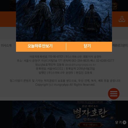
로그인
PC버전
전체앱
|
|
|
|
|
오늘하루 안보기
닫기
회사소개
이용약관
개인정보 처리방침
청소년 보호정책
불법촬영물 신고센터
제휴광고문의
사업자등록번호:119-86-61101 (주)스마트나우 대표이사:송현두
주소: 서울시 금천구 가산디지털1로 171 연락처:063-284-8635 팩스:02-6265-0377
청소년보호책임자:김동욱
desk@hungryapp.co.kr
등록번호:서울아02322 | 등록일자:2016년4월25일
발행인:(주)스마트나우 송현두 | 편집인:김동욱
헝그리앱의 콘텐츠 및 기사는 저작권법의 보호를 받으므로, 무단 전재, 복사, 배포 등을 금합니다.
Copyright (c) HungryApp All Rights Reserved.