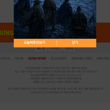
아이디 / 비밀번호 찾기
회원가입
오늘하루 안보기
닫기
로그인
PC버전
전체앱
|
|
|
|
|
회사소개
이용약관
개인정보 처리방침
청소년 보호정책
불법촬영물 신고센터
제휴광고문의
사업자등록번호:119-86-61101 (주)스마트나우 대표이사:송현두
주소: 서울시 금천구 가산디지털1로 171 연락처:063-284-8635 팩스:02-6265-0377
청소년보호책임자:김동욱
desk@hungryapp.co.kr
등록번호:서울아02322 | 등록일자:2016년4월25일
발행인:(주)스마트나우 송현두 | 편집인:김동욱
헝그리앱의 콘텐츠 및 기사는 저작권법의 보호를 받으므로, 무단 전재, 복사, 배포 등을 금합니다.
Copyright (c) HungryApp All Rights Reserved.