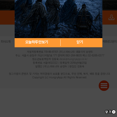
로그인
PC버전
전체앱
|
|
|
|
|
오늘하루 안보기
닫기
회사소개
이용약관
개인정보 처리방침
청소년 보호정책
불법촬영물 신고센터
제휴광고문의
사업자등록번호:119-86-61101 (주)스마트나우 대표이사:송현두
주소: 서울시 금천구 가산디지털1로 171 연락처:063-284-8635 팩스:02-6265-0377
청소년보호책임자:김동욱
desk@hungryapp.co.kr
등록번호:서울아02322 | 등록일자:2016년4월25일
발행인:(주)스마트나우 송현두 | 편집인:김동욱
헝그리앱의 콘텐츠 및 기사는 저작권법의 보호를 받으므로, 무단 전재, 복사, 배포 등을 금합니다.
Copyright (c) HungryApp All Rights Reserved.