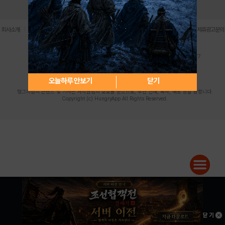
로그인
PC버전
전체앱
|
|
|
|
|
회사소개
이용약관
개인정보 처리방침
청소년 보호정책
불법촬영물 신고센터
제휴광고문의
사업자등록번호:119-86-61101 (주)스마트나우 대표이사:송현두
주소: 서울시 금천구 가산디지털1로 171 연락처:063-284-8635 팩스:02-6265-0377
청소년보호책임자:김동욱
desk@hungryapp.co.kr
등록번호:서울아02322 | 등록일자:2016년4월25일
발행인:(주)스마트나우 송현두 | 편집인:김동욱
오늘하루 안보기
닫기
헝그리앱의 콘텐츠 및 기사는 저작권법의 보호를 받으므로, 무단 전재, 복사, 배포 등을 금합니다.
Copyright (c) HungryApp All Rights Reserved.