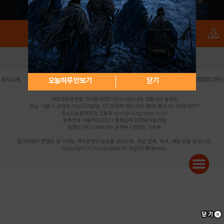
로그인
PC버전
전체앱
|
|
|
|
|
오늘하루 안보기
닫기
회사소개
이용약관
개인정보 처리방침
청소년 보호정책
불법촬영물 신고센터
제휴광고문의
사업자등록번호:119-86-61101 (주)스마트나우 대표이사:송현두
주소: 서울시 금천구 가산디지털1로 171 연락처:063-284-8635 팩스:02-6265-0377
청소년보호책임자:김동욱
desk@hungryapp.co.kr
등록번호:서울아02322 | 등록일자:2016년4월25일
발행인:(주)스마트나우 송현두 | 편집인:김동욱
헝그리앱의 콘텐츠 및 기사는 저작권법의 보호를 받으므로, 무단 전재, 복사, 배포 등을 금합니다.
Copyright (c) HungryApp All Rights Reserved.