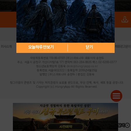
로그인
PC버전
전체앱
|
|
|
|
|
오늘하루 안보기
닫기
회사소개
이용약관
개인정보 처리방침
청소년 보호정책
불법촬영물 신고센터
제휴광고문의
사업자등록번호:119-86-61101 (주)스마트나우 대표이사:송현두
주소: 서울시 금천구 가산디지털1로 171 연락처:063-284-8635 팩스:02-6265-0377
청소년보호책임자:김동욱
desk@hungryapp.co.kr
등록번호:서울아02322 | 등록일자:2016년4월25일
발행인:(주)스마트나우 송현두 | 편집인:김동욱
헝그리앱의 콘텐츠 및 기사는 저작권법의 보호를 받으므로, 무단 전재, 복사, 배포 등을 금합니다.
Copyright (c) HungryApp All Rights Reserved.