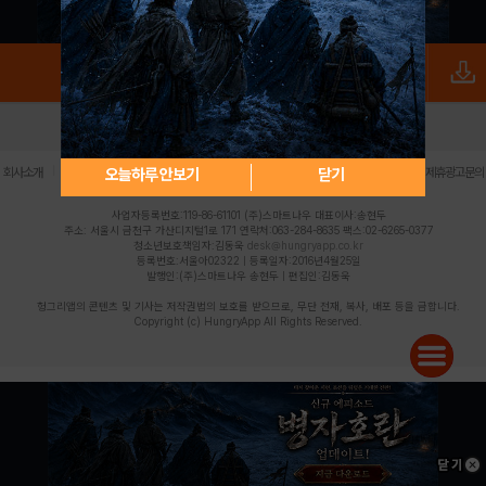
로그인
PC버전
전체앱
|
|
|
|
|
오늘하루 안보기
닫기
회사소개
이용약관
개인정보 처리방침
청소년 보호정책
불법촬영물 신고센터
제휴광고문의
사업자등록번호:119-86-61101 (주)스마트나우 대표이사:송현두
주소: 서울시 금천구 가산디지털1로 171 연락처:063-284-8635 팩스:02-6265-0377
청소년보호책임자:김동욱
desk@hungryapp.co.kr
등록번호:서울아02322 | 등록일자:2016년4월25일
발행인:(주)스마트나우 송현두 | 편집인:김동욱
헝그리앱의 콘텐츠 및 기사는 저작권법의 보호를 받으므로, 무단 전재, 복사, 배포 등을 금합니다.
Copyright (c) HungryApp All Rights Reserved.