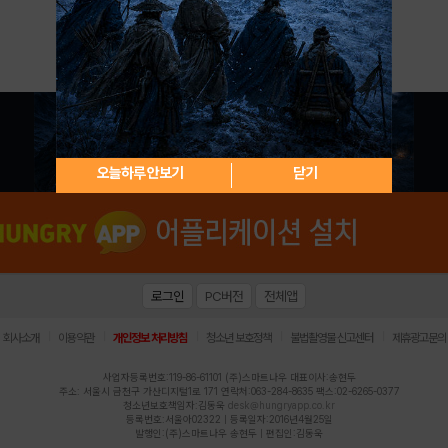
아이디 / 비밀번호 찾기
회원가입
오늘하루 안보기
닫기
로그인
PC버전
전체앱
|
|
|
|
|
회사소개
이용약관
개인정보 처리방침
청소년 보호정책
불법촬영물 신고센터
제휴광고문의
사업자등록번호:119-86-61101 (주)스마트나우 대표이사:송현두
주소: 서울시 금천구 가산디지털1로 171 연락처:063-284-8635 팩스:02-6265-0377
청소년보호책임자:김동욱
desk@hungryapp.co.kr
등록번호:서울아02322 | 등록일자:2016년4월25일
발행인:(주)스마트나우 송현두 | 편집인:김동욱